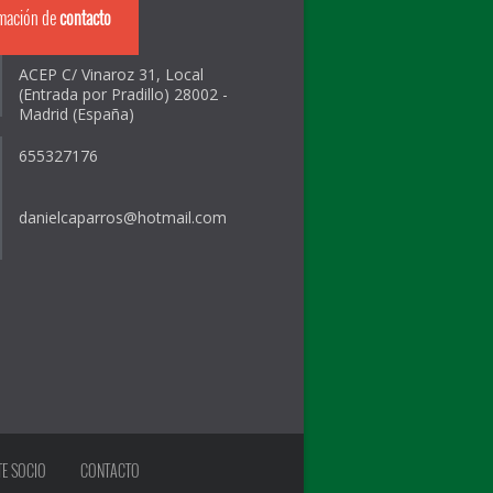
rmación de
contacto
ACEP C/ Vinaroz 31, Local
(Entrada por Pradillo) 28002 -
Madrid (España)
655327176
danielcaparros@hotmail.com
E SOCIO
CONTACTO