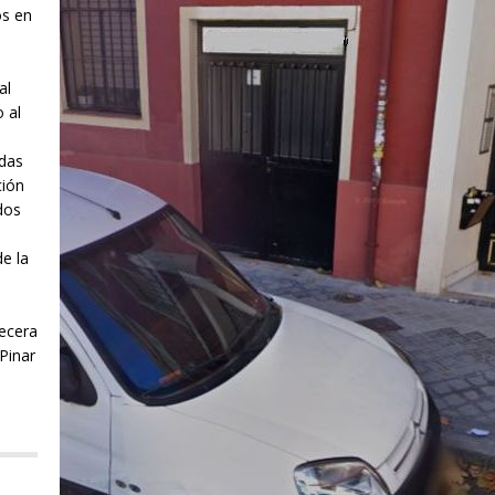
os en
al
 al
das
ción
dos
de la
ecera
Pinar